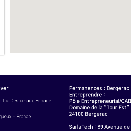
uver
Permanences : Bergerac
Entreprendre :
artha Desrumaux, Espace
Pôle Entrepreneurial/CA
Domaine de la "Tour Est"
24100 Bergerac
gueux – France
SarlaTech : 89 Avenue de