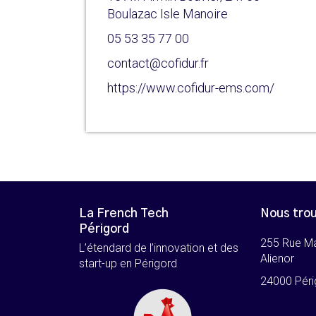
Boulazac Isle Manoire
05 53 35 77 00
contact@cofidur.fr
https://www.cofidur-ems.com/
La French Tech
Nous tro
Périgord
255 Rue M
L’étendard de l’innovation et des
Alienor
start-up en Périgord
24000 Péri