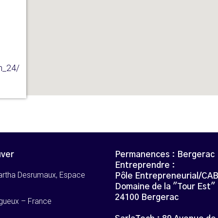
h_24/
uver
Permanences : Bergerac
Entreprendre :
artha Desrumaux, Espace
Pôle Entrepreneurial/CA
Domaine de la "Tour Est"
24100 Bergerac
gueux – France