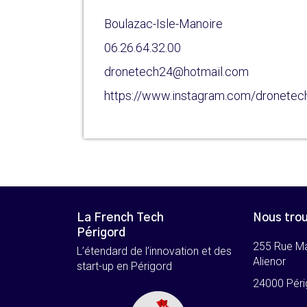
Boulazac-Isle-Manoire
06.26.64.32.00
dronetech24@hotmail.com
https://www.instagram.com/dronetec
La French Tech
Nous tro
Périgord
255 Rue M
L’étendard de l’innovation et des
Alienor
start-up en Périgord
24000 Péri