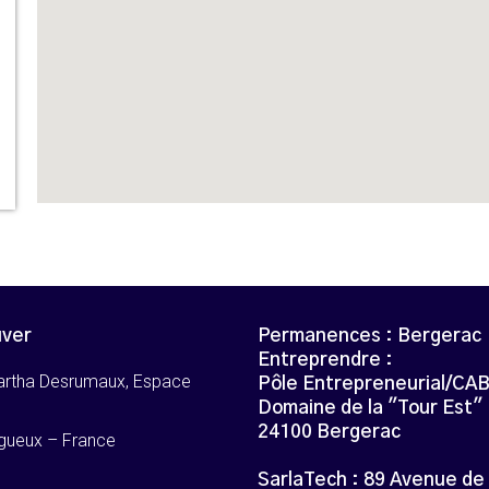
uver
Permanences : Bergerac
Entreprendre :
artha Desrumaux, Espace
Pôle Entrepreneurial/CA
Domaine de la "Tour Est"
24100 Bergerac
gueux – France
SarlaTech : 89 Avenue de