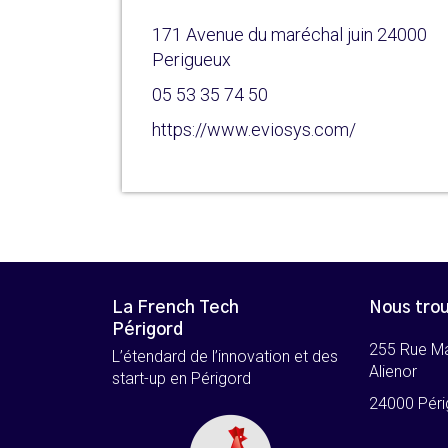
171 Avenue du maréchal juin 24000
Perigueux
05 53 35 74 50
https://www.eviosys.com/
La French Tech
Nous tro
Périgord
255 Rue M
L’étendard de l’innovation et des
Alienor
start-up en Périgord
24000 Péri