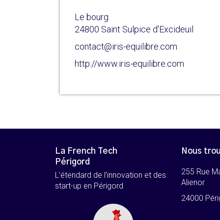
Le bourg
24800 Saint Sulpice d'Excideuil
contact@iris-equilibre.com
http://www.iris-equilibre.com
La French Tech
Nous tro
Périgord
255 Rue M
L’étendard de l’innovation et des
Alienor
start-up en Périgord
24000 Péri