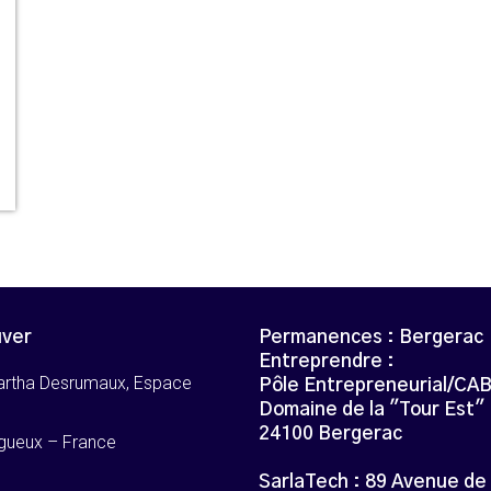
uver
Permanences : Bergerac
Entreprendre :
artha Desrumaux, Espace
Pôle Entrepreneurial/CA
Domaine de la "Tour Est"
24100 Bergerac
gueux – France
SarlaTech : 89 Avenue de