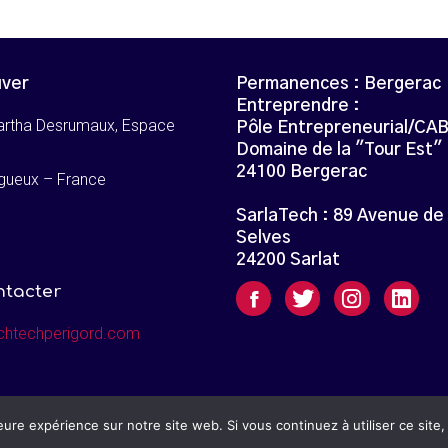
uver
Permanences : Bergerac
Entreprendre :
artha Desrumaux, Espace
Pôle Entrepreneurial/CA
Domaine de la "Tour Est"
24100 Bergerac
gueux – France
SarlaTech : 89 Avenue de
Selves
24200 Sarlat
ntacter
chtechperigord.com
leure expérience sur notre site web. Si vous continuez à utiliser ce sit