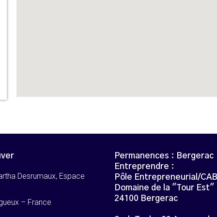
uver
Permanences : Bergerac
Entreprendre :
artha Desrumaux, Espace
Pôle Entrepreneurial/CA
Domaine de la "Tour Est"
24100 Bergerac
gueux – France