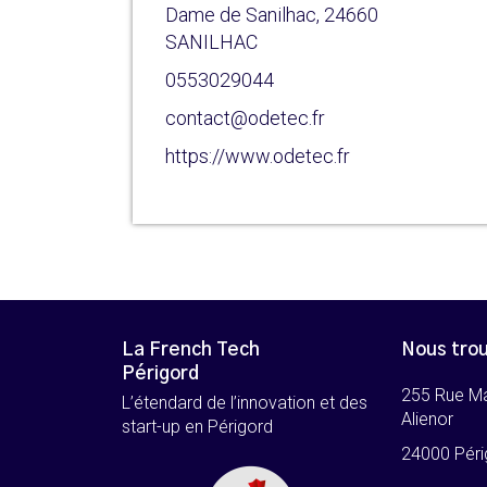
Dame de Sanilhac, 24660
SANILHAC
0553029044
contact@odetec.fr
https://www.odetec.fr
La French Tech
Nous tro
Périgord
255 Rue M
L’étendard de l’innovation et des
Alienor
start-up en Périgord
24000 Péri