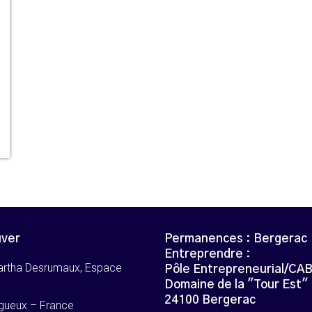
uver
Permanences : Bergerac
Entreprendre :
artha Desrumaux, Espace
Pôle Entrepreneurial/CA
Domaine de la "Tour Est"
24100 Bergerac
gueux – France