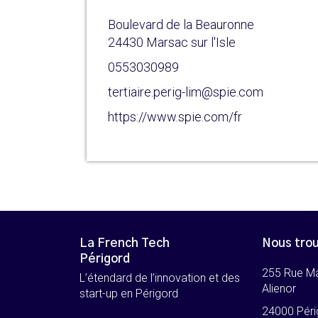
Boulevard de la Beauronne
24430 Marsac sur l'Isle
0553030989
tertiaire.perig-lim@spie.com
https://www.spie.com/fr
La French Tech
Nous tro
Périgord
255 Rue M
L’étendard de l’innovation et des
Alienor
start-up en Périgord
24000 Péri