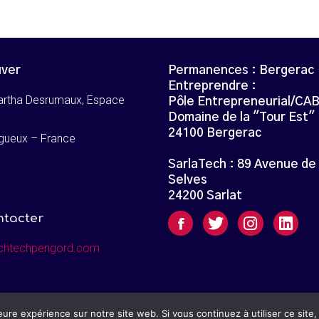
uver
Permanences : Bergerac
Entreprendre :
artha Desrumaux, Espace
Pôle Entrepreneurial/CA
Domaine de la "Tour Est"
24100 Bergerac
gueux – France
SarlaTech : 89 Avenue de
Selves
24200 Sarlat
ntacter
chtechperigord.com
leure expérience sur notre site web. Si vous continuez à utiliser ce sit