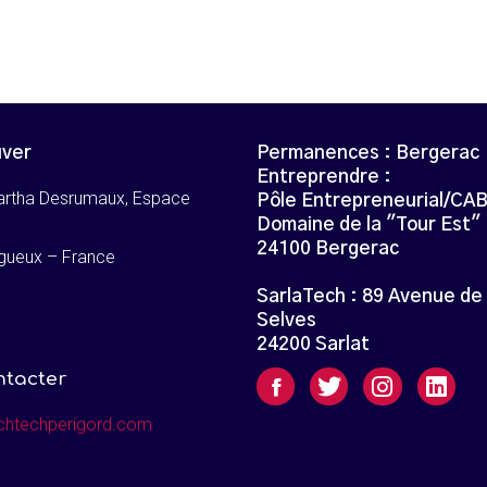
uver
Permanences : Bergerac
Entreprendre :
artha Desrumaux, Espace
Pôle Entrepreneurial/CA
Domaine de la "Tour Est"
24100 Bergerac
gueux – France
SarlaTech : 89 Avenue de
Selves
24200 Sarlat
ntacter
chtechperigord.com