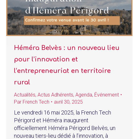
Héméra Belvès : un nouveau lieu
pour l’innovation et
l’entrepreneuriat en territoire
rural
Actualités
,
Actus Adhérents
,
Agenda
,
Événement
Par
French Tech
avril 30, 2025
Le vendredi 16 mai 2025, la French Tech
Périgord et Héméra inaugurent
officiellement Héméra Périgord Belvès, un
nouveau tiers-lieu dédié à l’innovation, à