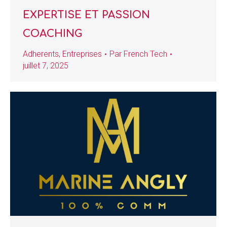
EXPERTISE ET PASSION
COACHING
Adherents
,
Entreprises
Par
French Tech
juillet 7, 2025