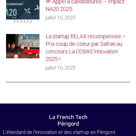
🌱 Appel à candidatures – Impact
NA20 2025
juillet 16, 2025
La startup RELAX récompensée –
Prix coup de coeur par Safran au
concours La COBAS’Innovation
2025 !
juillet 10, 2025
La French Tech
Périgord
L’étendard de l’innovation et des start-up en Périgord