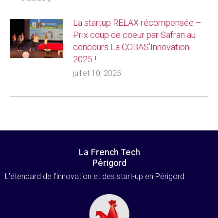
La startup RELAX récompensée –
Prix coup de coeur par Safran au
concours La COBAS’Innovation
2025 !
juillet 10, 2025
La French Tech
Périgord
L’étendard de l’innovation et des start-up en Périgord