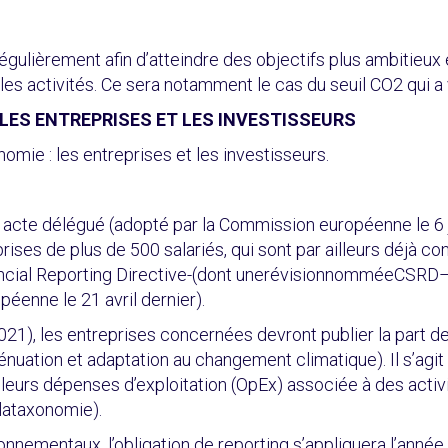
régulièrement afin d’atteindre des objectifs plus ambitieu
les activités. Ce sera notamment le cas du seuil CO2 qui a v
LES ENTREPRISES ET LES INVESTISSEURS
mie : les entreprises et les investisseurs.
n acte délégué (adopté par la Commission européenne le 6 
ises de plus de 500 salariés, qui sont par ailleurs déjà co
ancial Reporting Directive-(dont unerévisionnomméeCSRD–
enne le 21 avril dernier).
021), les entreprises concernées devront publier la part d
ation et adaptation au changement climatique). Il s’agit de 
 leurs dépenses d’exploitation (OpEx) associée à des act
lataxonomie).
onnementaux, l’obligation de reporting s’appliquera l’année 