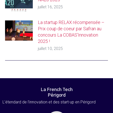
juillet 16, 2025
La startup RELAX récompensée –
Prix coup de coeur par Safran au
concours La COBAS’Innovation
2025 !
juillet 10, 2025
La French Tech
Périgord
L’étendard de l’innovation et des start-up en Périgord