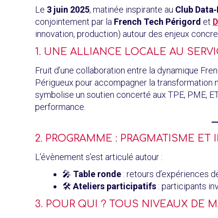
Le
3 juin 2025
, matinée inspirante au
Club Data‑I
conjointement par la
French Tech Périgord
et
D
innovation, production) autour des enjeux concrets
1. UNE ALLIANCE LOCALE AU SERV
Fruit d’une collaboration entre la dynamique Fr
Périgueux pour accompagner la transformation nu
symbolise un soutien concerté aux TPE, PME, ETI 
performance.
2. PROGRAMME : PRAGMATISME ET
L’évènement s’est articulé autour :
🎤
Table ronde
: retours d’expériences 
🛠️
Ateliers participatifs
: participants i
3. POUR QUI ? TOUS NIVEAUX DE 