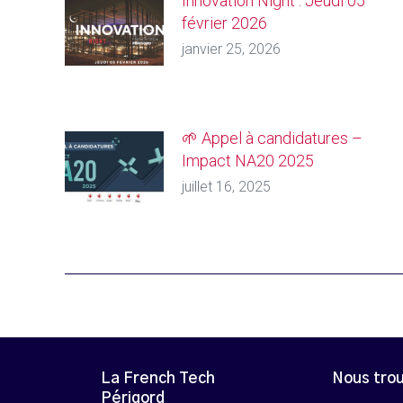
Innovation Night : Jeudi 05
février 2026
janvier 25, 2026
🌱 Appel à candidatures –
Impact NA20 2025
juillet 16, 2025
La French Tech
Nous tro
Périgord