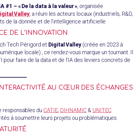
A #1 – « De la data à la valeur »
, organisée
igital Valley
, a réuni les acteurs locaux (industriels, R&D,
 de la donnée et de l’intelligence artificielle
ICE DE L’INNOVATION
ench Tech Périgord et
Digital Valley
(créée en 2023 à
mérique locale) , ce rendez-vous marque un tournant. Il
pour faire de la data et de l’IA des leviers concrets de
 INTERACTIVITÉ AU CŒUR DES ÉCHANGES
de responsables du
CATIE
,
DIHNAMIC
&
UNITEC
nvités à soumettre leurs projets ou problématiques
MATURITÉ