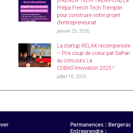
[FRENCH TECH TREMPLIN] La
Prépa French Tech Tremplin
pour construire votre projet
d’entrepreneuriat
janvier 25, 2026
La startup RELAX récompensée
– Prix coup de coeur par Safran
au concours La
COBAS’Innovation 2025 !
juillet 10, 2025
uver
Permanences : Bergerac
Entreprendre :