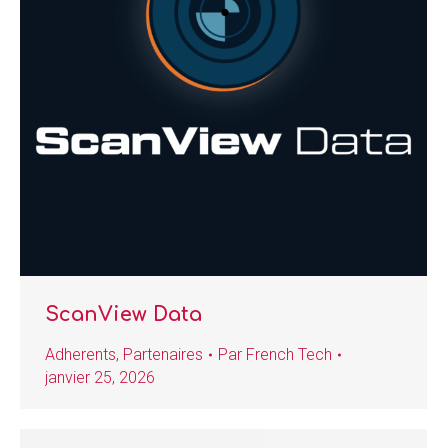
ScanView Data
Adherents
,
Partenaires
Par
French Tech
janvier 25, 2026