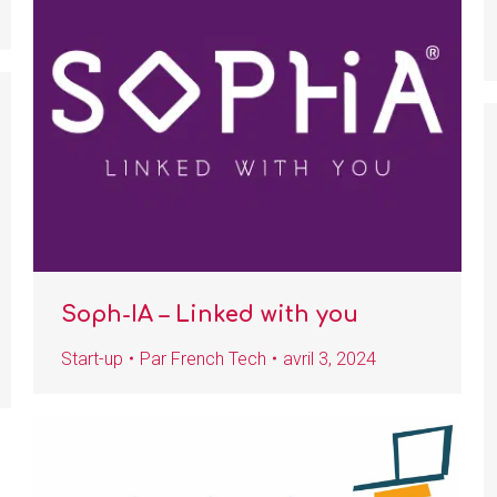
Soph-IA – Linked with you
Start-up
Par
French Tech
avril 3, 2024