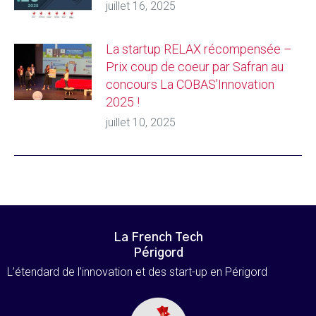
juillet 16, 2025
La startup RELAX récompensée –
Prix coup de coeur par Safran au
concours La COBAS’Innovation
2025 !
juillet 10, 2025
La French Tech
Périgord
L’étendard de l’innovation et des start-up en Périgord