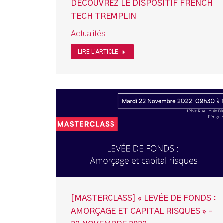
DÉCOUVREZ LE DISPOSITIF FRENCH
TECH TREMPLIN
Actualités
LIRE L'ARTICLE
[MASTERCLASS] « LEVÉE DE FONDS :
AMORÇAGE ET CAPITAL RISQUES » –