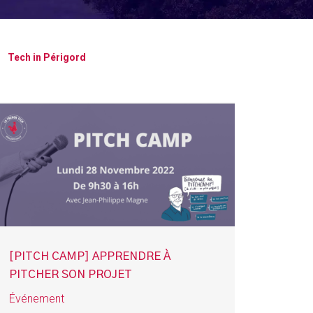
Tech in Périgord
[PITCH CAMP] APPRENDRE À
PITCHER SON PROJET
Événement