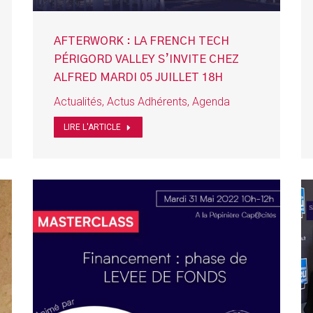
AFTERWORK : LA FRENCH TECH
PÉRIGORD VALLEY S’INVITE CHEZ
ALFRED MARDI 05 JUILLET 18H
Actualités
,
Actus Adhérents
,
Agenda
LIRE L'ARTICLE