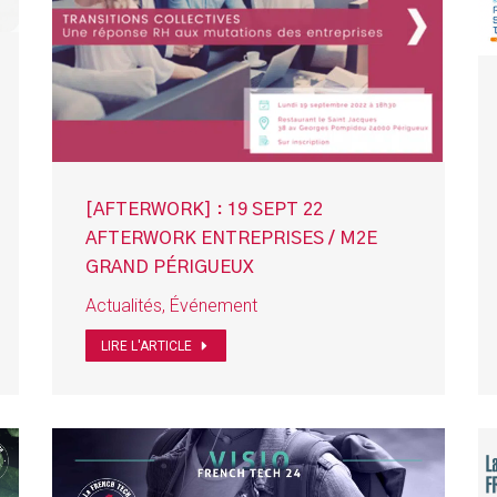
[AFTERWORK] : 19 SEPT 22
AFTERWORK ENTREPRISES / M2E
GRAND PÉRIGUEUX
Actualités
,
Événement
LIRE L'ARTICLE